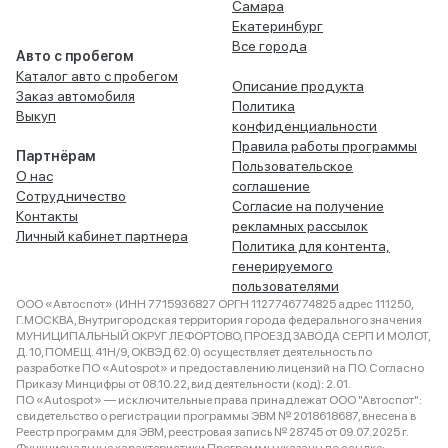
Самара
Екатеринбург
Все города
Авто с пробегом
Каталог авто с пробегом
Описание продукта
Заказ автомобиля
Политика
Выкуп
конфиденциальности
Правила работы программы
Партнёрам
Пользовательское
О нас
соглашение
Сотрудничество
Согласие на получение
Контакты
рекламных рассылок
Личный кабинет партнера
Политика для контента,
генерируемого
пользователями
ООО «Автоспот» (ИНН 7715936827 ОРГН 1127746774825 адрес 111250,
Г.МОСКВА, Внутригородская территория города федерального значения
МУНИЦИПАЛЬНЫЙ ОКРУГ ЛЕФОРТОВО, ПРОЕЗД ЗАВОДА СЕРП И МОЛОТ,
Д. 10, ПОМЕЩ. 41Н/9, ОКВЭД 62.0) осуществляет деятельность по
разработке ПО «Autospot» и предоставлению лицензий на ПО. Согласно
Приказу Минцифры от 08.10.22, вид деятельности (код): 2.01.
ПО «Autospot» — исключительные права принадлежат ООО "Автоспот":
свидетельство о регистрации программы ЭВМ № 2018618687, внесена в
Реестр программ для ЭВМ, реестровая запись № 28745 от 09.07.2025 г.