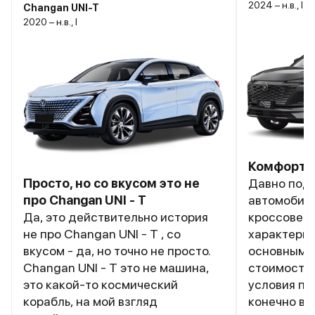
2024 – н.в., I
Changan UNI-T
2020 – н.в., I
Комфортн
Просто, но со вкусом это не
Давно под
про Changan UNI - T
автомобиля
Да, это действительно история
кроссоверо
не про Changan UNI - T , со
характерис
вкусом - да, но точно не просто.
основными
Changan UNI - T это не машина,
стоимость 
это какой-то космический
условия по 
корабль, на мой взгляд
конечно вн