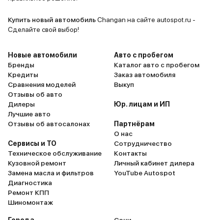
для любой публики, все с кем бы я
Очень понр
не общался, кто бы не был моим
её аспекты
Купить новый автомобиль
Changan на сайте autospot.ru -
пассажиром все однозначно
кнопки сам
Сделайте свой выбор!
сходятся во мнение, что Changan
для меня э
UNI - T просто не может не
порадовал
Новые автомобили
Авто с пробегом
нравится. Внутри - красавчик,
дистанцио
Бренды
Каталог авто с пробегом
Кредиты
Заказ автомобиля
снаружи - красавчик, что ещё
автомобиля
Сравнения моделей
Выкуп
нужно человеку? Красота спасёт
особенно в
Отзывы об авто
мир!
видеорегис
Дилеры
Юр. лицам и ИП
полно очен
Лучшие авто
продуманн
Отзывы об автосалонах
Партнёрам
О нас
как оказал
Сервисы и ТО
Сотрудничество
этого авто
Техническое обслуживание
Контакты
планка нам
Кузовной ремонт
Личный кабинет дилера
уровень ко
Замена масла и фильтров
YouTube Autospot
конечно я 
Диагностика
Ремонт КПП
ближайшее
Шиномонтаж
Changan UNI
но вот ког