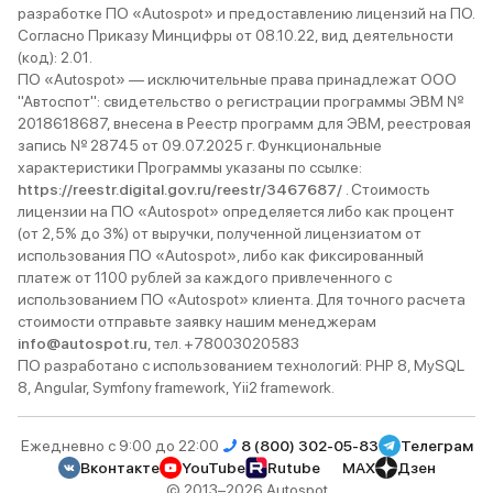
разработке ПО «Autospot» и предоставлению лицензий на ПО.
Согласно Приказу Минцифры от 08.10.22, вид деятельности
(код): 2.01.
ПО «Autospot» — исключительные права принадлежат ООО
"Автоспот": свидетельство о регистрации программы ЭВМ №
2018618687, внесена в Реестр программ для ЭВМ, реестровая
запись № 28745 от 09.07.2025 г. Функциональные
характеристики Программы указаны по ссылке:
https://reestr.digital.gov.ru/reestr/3467687/
. Стоимость
лицензии на ПО «Autospot» определяется либо как процент
(от 2,5% до 3%) от выручки, полученной лицензиатом от
использования ПО «Autospot», либо как фиксированный
платеж от 1100 рублей за каждого привлеченного с
использованием ПО «Autospot» клиента. Для точного расчета
стоимости отправьте заявку нашим менеджерам
info@autospot.ru
, тел. +78003020583
ПО разработано с использованием технологий: PHP 8, MySQL
8, Angular, Symfony framework, Yii2 framework.
Ежедневно с 9:00 до 22:00
8 (800) 302-05-83
Телеграм
Вконтакте
YouTube
Rutube
MAX
Дзен
© 2013–2026 Autospot