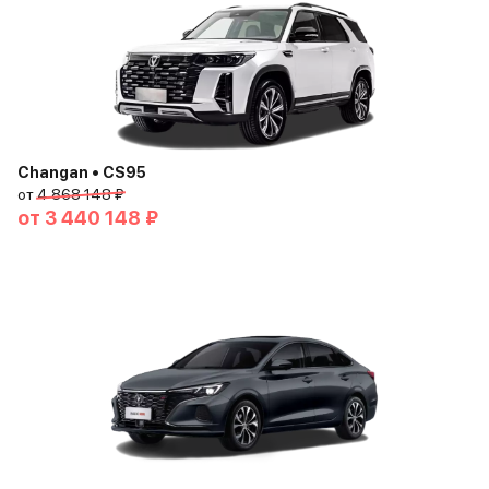
Changan • CS95
от
4 868 148 ₽
от
3 440 148 ₽