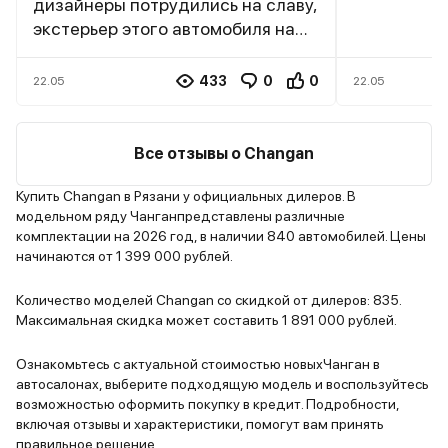
дизайнеры потрудились на славу,
данные. Ch
экстерьер этого автомобиля на
подошёл п
столько притягателен, что я
характерис
думаю, только ща один внешний
как нельзя
433
0
0
22.05
22.05
вид приобретёт массу
семье сращ
поклонников и почитателей, мне
автомобиль
реально кажется, что на
вычурный в
Все отзывы о Changan
сегодняшний день, на
притягптел
современном рынке, это
без излишес
Купить Changan в Рязани у официальных дилеров. В
модельном ряду Чанганпредставлены различные
единственный автомобиль такого
простеньки
комплектации на 2026 год, в наличии 840 автомобилей. Цены
визуального уровня. Все чётко,
вкусом, вн
начинаются от 1 399 000 рублей.
все продумано, а те кто считают
исполнено 
иначе, просто придираются, тут
особенно п
Количество моделей Changan со скидкой от дилеров: 835.
даже дело не вкуса и
передние к
Максимальная скидка может составить 1 891 000 рублей.
предпочтения, а какого
то по спорт
общепринятого стандарта,
сидеть на 
Ознакомьтесь с актуальной стоимостью новыхЧанган в
автосалонах, выберите подходящую модель и воспользуйтесь
золотое сечение, автомобиль для
мне кажетс
возможностью оформить покупку в кредит. Подробности,
всех, молодых, пожилых, женщин,
кресла, на
включая отзывы и характеристики, помогут вам принять
мужчин , мне кажется он реально
приходилос
правильное решение.