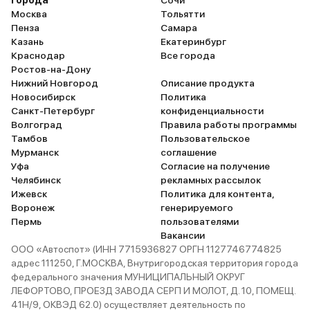
Города
Сочи
будет уже 
Москва
Тольятти
Пенза
Самара
автомобиль
Казань
Екатеринбург
приятно.
Краснодар
Все города
Ростов-на-Дону
Нижний Новгород
Описание продукта
Новосибирск
Политика
Санкт-Петербург
конфиденциальности
Волгоград
Правила работы программы
Тамбов
Пользовательское
Мурманск
соглашение
Уфа
Согласие на получение
Челябинск
рекламных рассылок
Ижевск
Политика для контента,
Воронеж
генерируемого
Пермь
пользователями
Вакансии
ООО «Автоспот» (ИНН 7715936827 ОРГН 1127746774825
адрес 111250, Г.МОСКВА, Внутригородская территория города
федерального значения МУНИЦИПАЛЬНЫЙ ОКРУГ
ЛЕФОРТОВО, ПРОЕЗД ЗАВОДА СЕРП И МОЛОТ, Д. 10, ПОМЕЩ.
41Н/9, ОКВЭД 62.0) осуществляет деятельность по