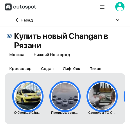
Главная
Назад
Купить новый Changan в
Рязани
Москва
Нижний Новгород
Кроссовер
Седан
Лифтбек
Пикап
О бренде Changan
Преимущества автомобилей Changan
Сервис и ТО Changan
К