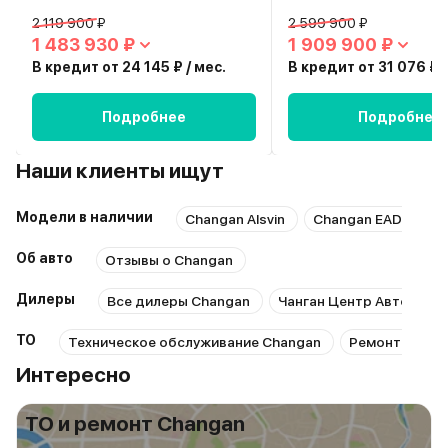
2 119 900 ₽
2 599 900 ₽
1 483 930 ₽
1 909 900 ₽
В кредит от 24 145 ₽ / мес.
В кредит от 31 076 ₽ /
Подробнее
Подробнее
Наши клиенты ищут
Модели в наличии
Changan Alsvin
Changan EADO Plus
Об авто
Отзывы о Changan
Дилеры
Все дилеры Changan
Чанган Центр Автопрод
ТО
Техническое обслуживание Changan
Ремонт Chang
Интересно
ТО и ремонт Changan