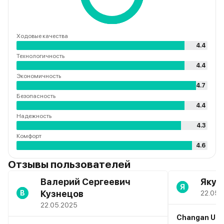
Ходовые качества
4.4
Технологичность
4.4
Экономичность
4.7
Безопасность
4.4
Надежность
4.3
Комфорт
4.6
Отзывы пользователей
Валерий Сергеевич
Якуш
Я
Кузнецов
В
22.05.
22.05.2025
Changan UNI