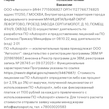
Вакансии
ООО «Автоспот» (ИНН 7715936827 ОРГН 1127746774825
адрес 111250, Г.МОСКВА, Внутригородская территория города
федерального значения МУНИЦИПАЛЬНЫЙ ОКРУГ
ЛЕФОРТОВО, ПРОЕЗД ЗАВОДА СЕРП И МОЛОТ, Д. 10, ПОМЕЩ.
41Н/9, ОКВЭД 62.0) осуществляет деятельность по
разработке ПО «Autospot» и предоставлению лицензий на ПО.
Согласно Приказу Минцифры от 08.10.22, вид деятельности
(код): 2.01.
ПО «Autospot» — исключительные права принадлежат ООО
"Автоспот": свидетельство о регистрации программы ЭВМ №
2018618687, внесена в Реестр программ для ЭВМ, реестровая
запись № 28745 от 09.07.2025 г. Функциональные
характеристики Программы указаны по ссылке:
https://reestr.digital.gov.ru/reestr/3467687/
. Стоимость
лицензии на ПО «Autospot» определяется либо как процент
(от 2,5% до 3%) от выручки, полученной лицензиатом от
использования ПО «Autospot», либо как фиксированный
платеж от 1100 рублей за каждого привлеченного с
использованием ПО «Autospot» клиента. Для точного расчета
стоимости отправьте заявку нашим менеджерам
info@autospot.ru
, тел. +78003020583