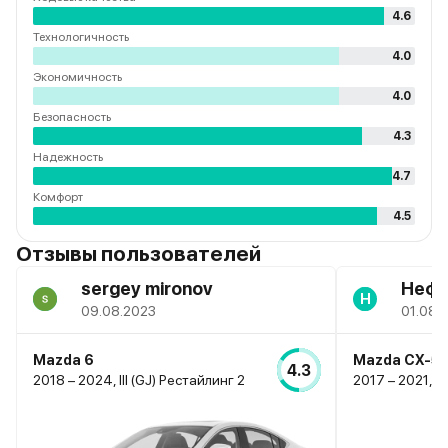
4.6
Технологичность
4.0
Экономичность
4.0
Безопасность
4.3
Надежность
4.7
Комфорт
4.5
Отзывы пользователей
sergey mironov
Нефе
Н
09.08.2023
01.08.
Mazda 6
Mazda CX-5
4.3
2018 – 2024, III (GJ) Рестайлинг 2
2017 – 2021, II