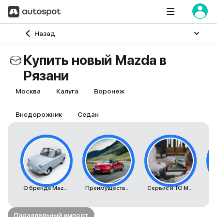
Главная
Назад
Купить новый Mazda в
Рязани
Москва
Калуга
Воронеж
Внедорожник
Седан
О бренде Mazda
Преимущества автомобилей Mazda
Сервис и ТО Mazda
К
Параллельный импорт