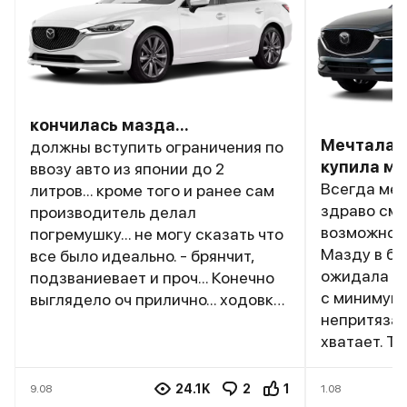
кончилась мазда...
Мечтала о
должны вступить ограничения по
купила м
ввозу авто из японии до 2
Всегда меч
литров... кроме того и ранее сам
здраво смо
производитель делал
возможност
погремушку... не могу сказать что
Мазду в ба
все было идеально. - брянчит,
ожидала за
подзваниевает и проч... Конечно
с минимумо
выглядело оч прилично... ходовка
непритязат
исключительно хороша, но по
хватает. Т
динамике уже куча более
хорошо, но
шустрых машин появилась, одним
салоне шум
словом все это скоро станет
24.1K
2
1
9.08
1.08