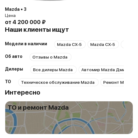
Mazda • 3
Цена
от
4 200 000 ₽
Наши клиенты ищут
Модели в наличии
Mazda CX-5
Mazda CX-5
Mazda
Об авто
Отзывы о Mazda
Дилеры
Все дилеры Mazda
Автомир Mazda Дмитровк
ТО
Техническое обслуживание Mazda
Ремонт Mazda
Интересно
ТО и ремонт Mazda