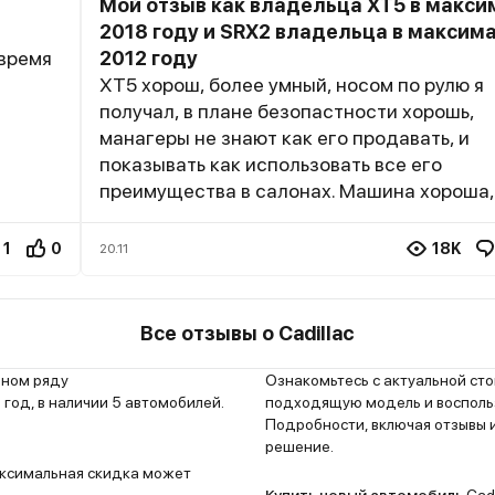
Мой отзыв как владельца XT5 в макси
2018 году и SRX2 владельца в максима
овремя
2012 году
ХТ5 хорош, более умный, носом по рулю я
получал, в плане безопастности хорошь,
манагеры не знают как его продавать, и
показывать как использовать все его
преимущества в салонах. Машина хороша,
сыра. Я покупал на второй год её выпуска
об этом. В спб два офф дилера кадиллака
1
0
18K
20.11
и Автополе....Олимп всегда "дурочку включ
Автопле завтра записан на 14.00! Олимп 
что диски неориг стоят (хотя на ориг диск
Все отзывы о Cadillac
маден ин Чина), я не перебартирую колеса
просто переставляю их в сборе 2 лета поч
ьном ряду
Ознакомьтесь с актуальной ст
зима....посыл по гарантии полный. Пробле
год, в наличии 5 автомобилей.
подходящую модель и воспольз
Подробности, включая отзывы и
полном поворочании руля, идёт
решение.
хрустик...попробуйте, просто полное налев
Максимальная скидка может
услышите...как ваше переднее колесо цар