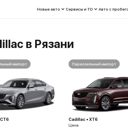
Новые авто
Сервисы и ТО
Авто с пробег
llac в Рязани
льный импорт
Параллельный импорт
• CT6
Cadillac • XT6
Цена