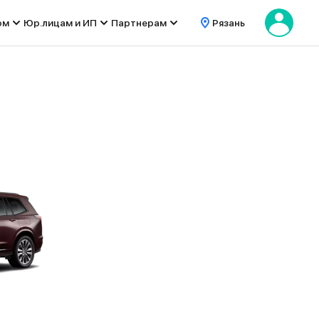
ом
Юр.лицам и ИП
Партнерам
Рязань