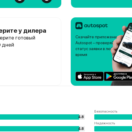
ерите у дилера
ерите готовый
Скачайте приложение
Autospot – проверяйте
0 дней
статус заявки в любое
время
Безопасность
4.8
Надежность
4.8