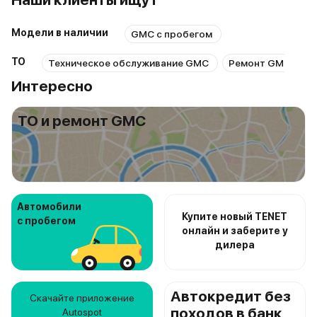
Модели в наличии
GMC с пробегом
ТО
Техническое обслуживание GMC
Ремонт GMC
Р
Интересно
ТО и ремонт GMC
Автомобили
Купите новый TENET
с пробегом
онлайн и заберите у
дилера
Автокредит без
Скачайте приложение
походов в банк
Autospot