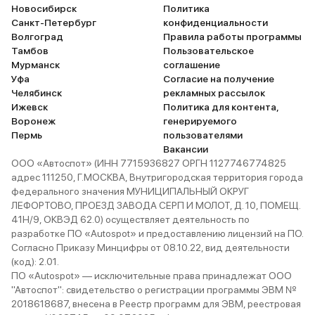
Новосибирск
Политика
Санкт-Петербург
конфиденциальности
Волгоград
Правила работы программы
Тамбов
Пользовательское
Мурманск
соглашение
Уфа
Согласие на получение
Челябинск
рекламных рассылок
Ижевск
Политика для контента,
Воронеж
генерируемого
Пермь
пользователями
Вакансии
ООО «Автоспот» (ИНН 7715936827 ОРГН 1127746774825
адрес 111250, Г.МОСКВА, Внутригородская территория города
федерального значения МУНИЦИПАЛЬНЫЙ ОКРУГ
ЛЕФОРТОВО, ПРОЕЗД ЗАВОДА СЕРП И МОЛОТ, Д. 10, ПОМЕЩ.
41Н/9, ОКВЭД 62.0) осуществляет деятельность по
разработке ПО «Autospot» и предоставлению лицензий на ПО.
Согласно Приказу Минцифры от 08.10.22, вид деятельности
(код): 2.01.
ПО «Autospot» — исключительные права принадлежат ООО
"Автоспот": свидетельство о регистрации программы ЭВМ №
2018618687, внесена в Реестр программ для ЭВМ, реестровая