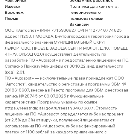
Челябинск
рекламных рассылок
Ижевск
Политика для контента,
Воронеж
генерируемого
Пермь
пользователями
Вакансии
ООО «Автоспот» (ИНН 7715936827 ОРГН 1127746774825
адрес 111250, Г.МОСКВА, Внутригородская территория города
федерального значения МУНИЦИПАЛЬНЫЙ ОКРУГ
ЛЕФОРТОВО, ПРОЕЗД ЗАВОДА СЕРП И МОЛОТ, Д. 10, ПОМЕЩ.
41Н/9, ОКВЭД 62.0) осуществляет деятельность по
разработке ПО «Autospot» и предоставлению лицензий на ПО.
Согласно Приказу Минцифры от 08.10.22, вид деятельности
(код): 2.01.
ПО «Autospot» — исключительные права принадлежат ООО
"Автоспот": свидетельство о регистрации программы ЭВМ №
2018618687, внесена в Реестр программ для ЭВМ, реестровая
запись № 28745 от 09.07.2025 г. Функциональные
характеристики Программы указаны по ссылке:
https://reestr.digital.gov.ru/reestr/3467687/
. Стоимость
лицензии на ПО «Autospot» определяется либо как процент
(от 2,5% до 3%) от выручки, полученной лицензиатом от
использования ПО «Autospot», либо как фиксированный
платеж от 1100 рублей за каждого привлеченного с